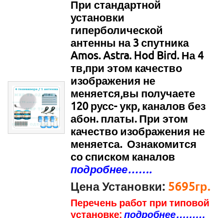
При стандартной
установки
гиперболической
антенны на 3 спутника
Amos. Astra. Hod Bird. На 4
тв
,п
ри этом качество
изображения не
меняется,
вы получаете
120 русс- укр, каналов без
абон. платы. При этом
качество изображения не
меняетса. Ознакомится
со списком каналов
подробнее…….
Цена Установки:
5695гр.
Перечень работ при типовой
установке:
подробнее………